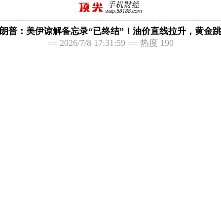
朗普：美伊谅解备忘录“已终结”！油价直线拉升，黄金
== 2026/7/8 17:31:59 == 热度 190